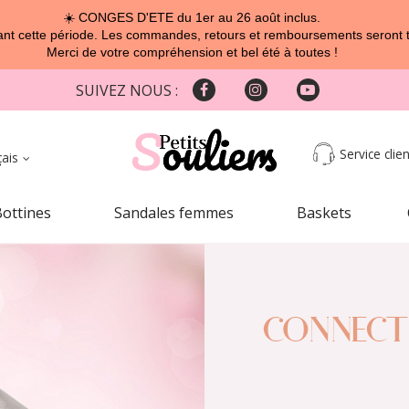
☀️ CONGES D'ETE du 1er au 26 août inclus.
t cette période. Les commandes, retours et remboursements seront tra
Merci de votre compréhension et bel été à toutes !
SUIVEZ NOUS :
Service clien
çais
Bottines
Sandales femmes
Baskets
CONNECT