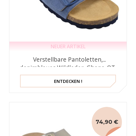
NEUER ARTIKEL
Verstellbare Pantoletten,
denimblaues Wildleder, Ghana-QT,
Toni Pons
ENTDECKEN !
74,90 €