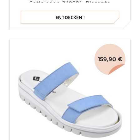
Satinleder, 240081, Piesanto
ENTDECKEN !
159,90 €