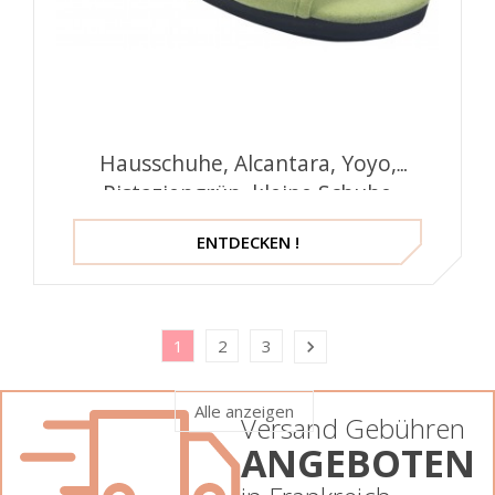
Hausschuhe, Alcantara, Yoyo,
Pistaziengrün, kleine Schuhe
ENTDECKEN !
1
2
3

Alle anzeigen
Versand Gebühren
ANGEBOTEN