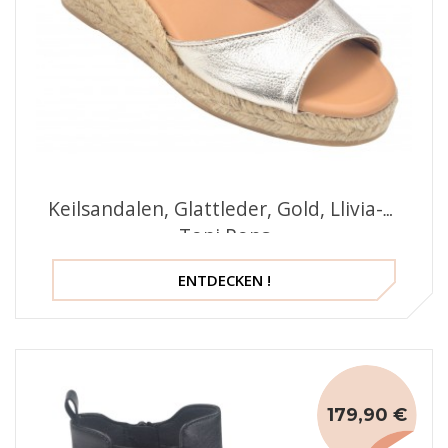
Keilsandalen, Glattleder, Gold, Llivia-P,
Toni Pons
ENTDECKEN !
179,90 €