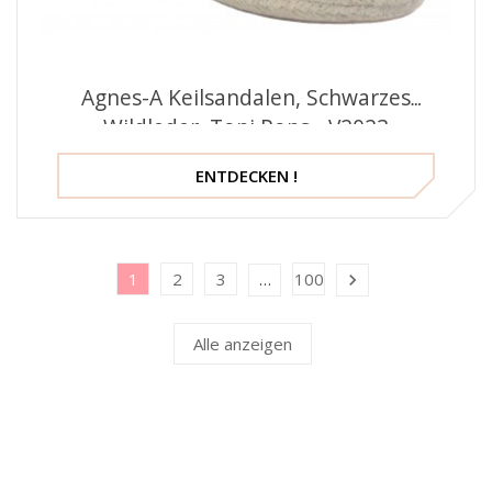
Agnes-A Keilsandalen, Schwarzes
Wildleder, Toni Pons - V2023
ENTDECKEN !
1
2
3
100
…

Alle anzeigen