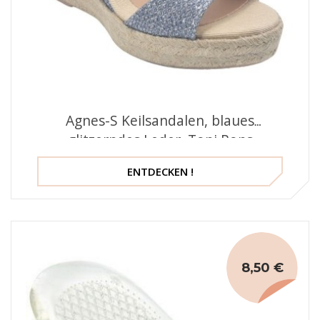
Agnes-S Keilsandalen, blaues
glitzerndes Leder, Toni Pons
ENTDECKEN !
8,50 €