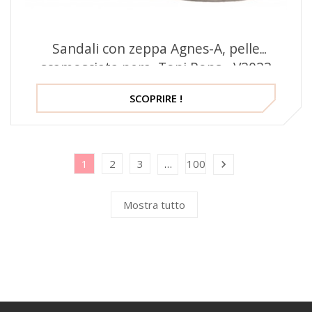
Sandali con zeppa Agnes-A, pelle
scamosciata nera, Toni Pons - V2023
SCOPRIRE !
1
2
3
100
…

Mostra tutto