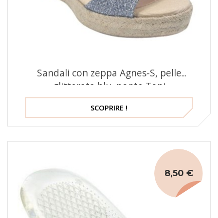
Sandali con zeppa Agnes-S, pelle
glitterata blu, ponte Toni
SCOPRIRE !
8,50 €