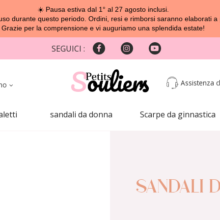
☀️ Pausa estiva dal 1° al 27 agosto inclusi.
o durante questo periodo. Ordini, resi e rimborsi saranno elaborati a 
Grazie per la comprensione e vi auguriamo una splendida estate!
SEGUICI :
Assistenza cl
ano
aletti
sandali da donna
Scarpe da ginnastica
SANDALI 