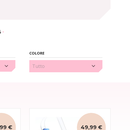
6
COLORE
Nero (2)
99 €
49,99 €