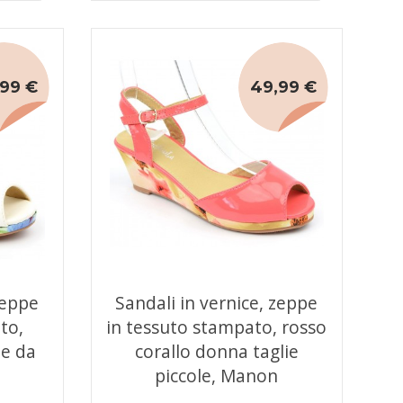
99 €
49,99 €
zeppe
Sandali in vernice, zeppe
to,
in tessuto stampato, rosso
le da
corallo donna taglie
piccole, Manon