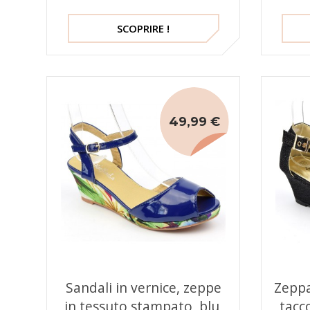
SCOPRIRE !
49,99 €
Sandali in vernice, zeppe
Zeppa
in tessuto stampato, blu,
tacc