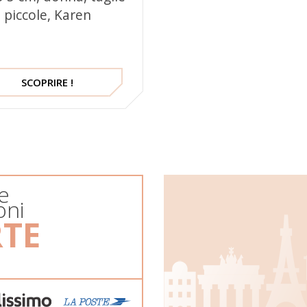
piccole, Karen
SCOPRIRE !
e
oni
RTE
e