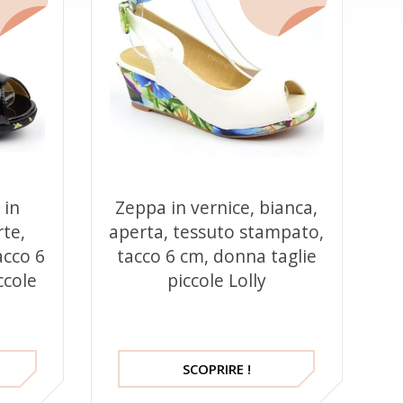
 in
Zeppa in vernice, bianca,
rte,
aperta, tessuto stampato,
acco 6
tacco 6 cm, donna taglie
ccole
piccole Lolly
SCOPRIRE !