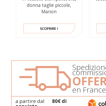
donna taglie piccole,
Manon
SCOPRIRE !
Spedizion
commissi
OFFE
en Franc
a partire dal
80€ di