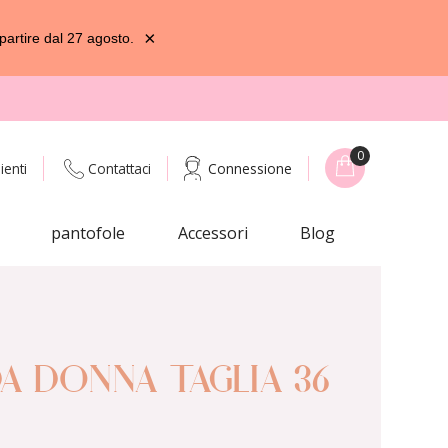
×
partire dal 27 agosto.
0
ienti
Contattaci
Connessione
pantofole
Accessori
Blog
DA DONNA TAGLIA 36