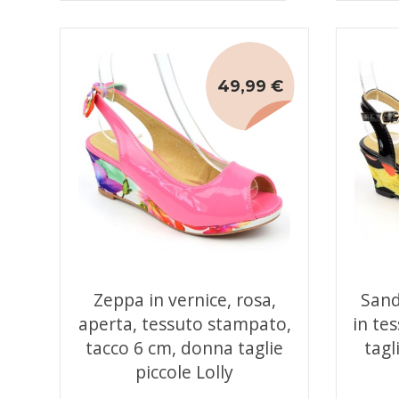
49,99 €
Zeppa in vernice, rosa,
Sand
aperta, tessuto stampato,
in te
tacco 6 cm, donna taglie
tagl
piccole Lolly