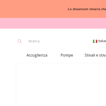
Lo showroom rimarrà chius
Itali
Accoglienza
Pompe
Stivali e stiv