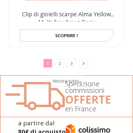
Clip di gioielli scarpe Alma Yellow
Multi froufrouz Paris
SCOPRIRE !
1
2
3

Mostra tutto
Spedizione
commissioni
OFFERTE
en France
a partire dal
80€ di acquisto