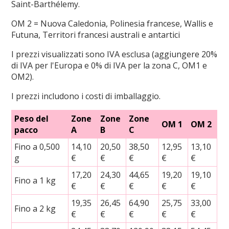
Saint-Barthélemy.
OM 2 = Nuova Caledonia, Polinesia francese, Wallis e
Futuna, Territori francesi australi e antartici
I prezzi visualizzati sono IVA esclusa (aggiungere 20%
di IVA per l'Europa e 0% di IVA per la zona C, OM1 e
OM2).
I prezzi includono i costi di imballaggio.
Peso del
Zone
Zone
Zone
OM 1
OM 2
pacco
A
B
C
Fino a 0,500
14,10
20,50
38,50
12,95
13,10
g
€
€
€
€
€
17,20
24,30
44,65
19,20
19,10
Fino a 1 kg
€
€
€
€
€
19,35
26,45
64,90
25,75
33,00
Fino a 2 kg
€
€
€
€
€