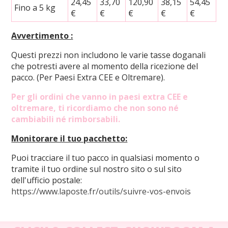
24,45
33,70
120,90
38,15
54,45
Fino a 5 kg
€
€
€
€
€
Avvertimento :
Questi prezzi non includono le varie tasse doganali
che potresti avere al momento della ricezione del
pacco. (Per Paesi Extra CEE e Oltremare).
Per gli ordini che vanno in paesi extra CEE e
oltremare, ti ricordiamo che non sono né
cambiabili né rimborsabili.
Monitorare il tuo pacchetto:
Puoi tracciare il tuo pacco in qualsiasi momento o
tramite il tuo ordine sul nostro sito o sul sito
dell'ufficio postale:
https://www.laposte.fr/outils/suivre-vos-envois