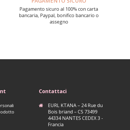
PAGAMENTO SICURO
Pagamento sicuro al 100% con carta
bancaria, Paypal, bonifico bancario o
assegno
unt
Contattaci
EURL KTANA – 24 Rue du
rsonali
Bois briand – CS 73499
rodotto
44334 NANTES CEDEX 3 -
Francia