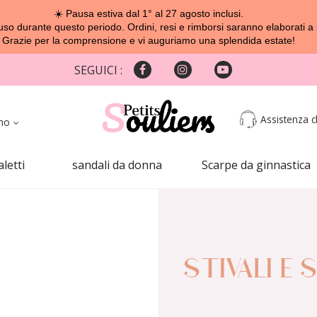
☀️ Pausa estiva dal 1° al 27 agosto inclusi.
o durante questo periodo. Ordini, resi e rimborsi saranno elaborati a 
Grazie per la comprensione e vi auguriamo una splendida estate!
SEGUICI :
Assistenza cl
ano
aletti
sandali da donna
Scarpe da ginnastica
STIVALI E 