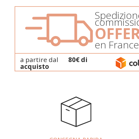
Spedizion
commissi
OFFE
en Franc
a partire dal
80€ di
acquisto