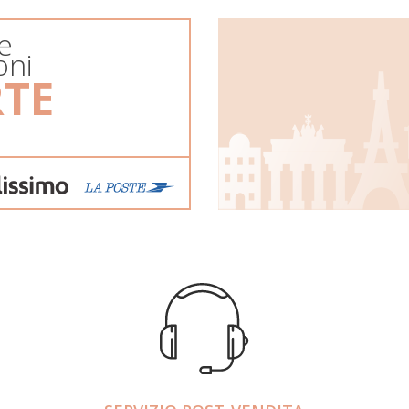
e
oni
RTE
e