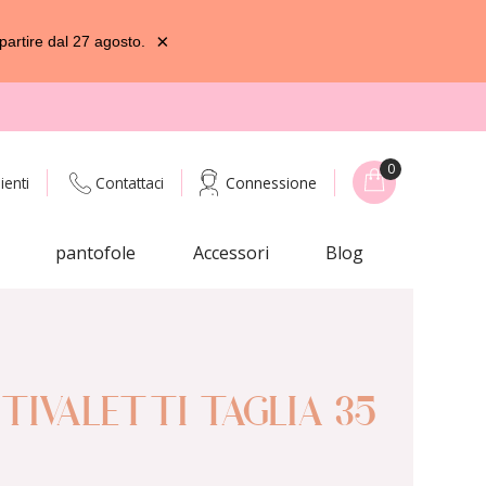
×
partire dal 27 agosto.
0
ienti
Contattaci
Connessione
pantofole
Accessori
Blog
STIVALETTI TAGLIA 35