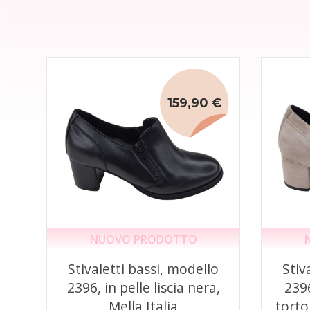
159,90 €
NUOVO PRODOTTO
Stivaletti bassi, modello
Stiv
2396, in pelle liscia nera,
2396
Mella Italia
torto