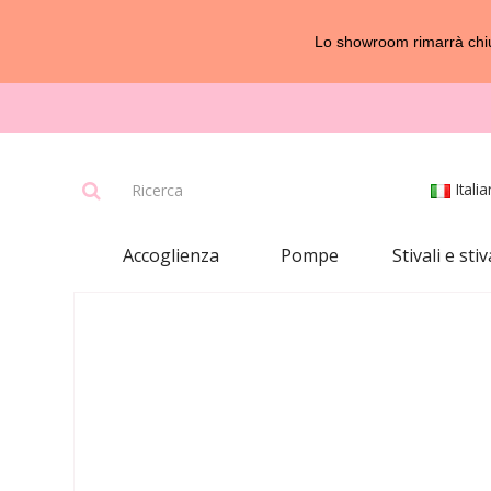
Lo showroom rimarrà chius
Itali
Accoglienza
Pompe
Stivali e stiv