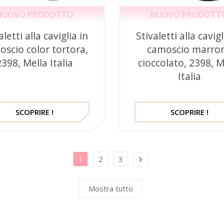
NUOVO PRODOTTO
NUOVO PRODOTT
aletti alla caviglia in
Stivaletti alla cavigl
scio color tortora,
camoscio marro
2398, Mella Italia
cioccolato, 2398, M
Italia
SCOPRIRE !
SCOPRIRE !
1
2
3

Mostra tutto