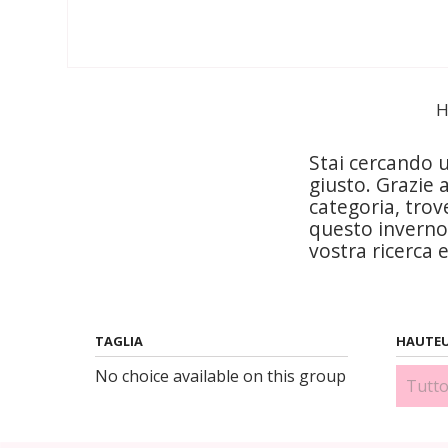
H
Stai cercando un
giusto. Grazie 
categoria, trov
questo inverno. 
vostra ricerca 
TAGLIA
HAUTEU
No choice available on this group
3 cm 