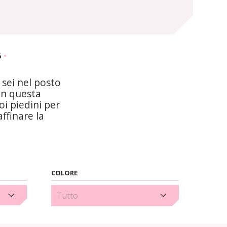
5
, sei nel posto
 in questa
oi piedini per
affinare la
COLORE
Blu (2)