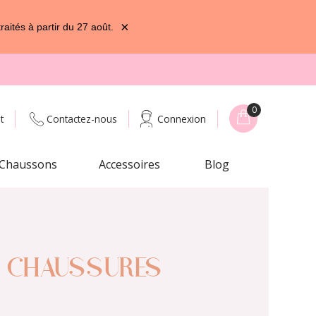
×
ités à partir du 27 août.
0
t
Contactez-nous
Connexion
Chaussons
Accessoires
Blog
P CHAUSSURES