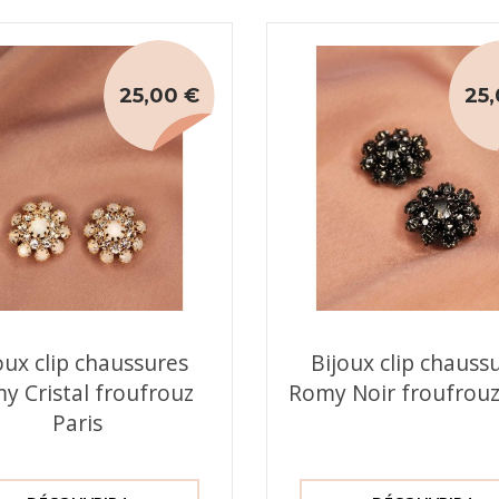
25,00 €
25,
oux clip chaussures
Bijoux clip chauss
y Cristal froufrouz
Romy Noir froufrouz
Paris