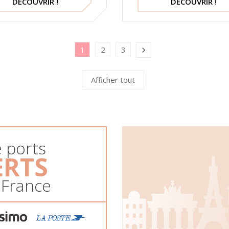
DÉCOUVRIR !
DÉCOUVRIR !
1
2
3

Afficher tout
e ports
ERTS
 France