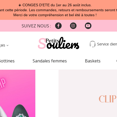
☀️ CONGES D'ETE du 1er au 26 août inclus.
t cette période. Les commandes, retours et remboursements seront tra
Merci de votre compréhension et bel été à toutes !
SUIVEZ NOUS :
Service clien
çais
Bottines
Sandales femmes
Baskets
CLI