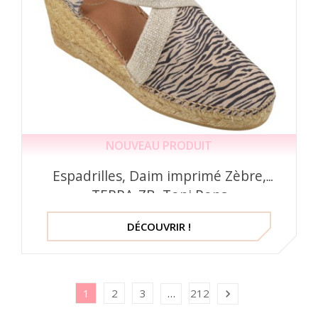
NOUVEAU PRODUIT
Espadrilles, Daim imprimé Zèbre,
TERRA-ZB, Toni Pons
DÉCOUVRIR !
1
2
3
212
…
