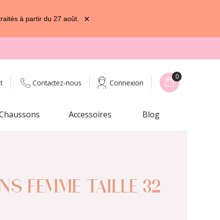
×
ités à partir du 27 août.
0
t
Contactez-nous
Connexion
Chaussons
Accessoires
Blog
S FEMME TAILLE 32