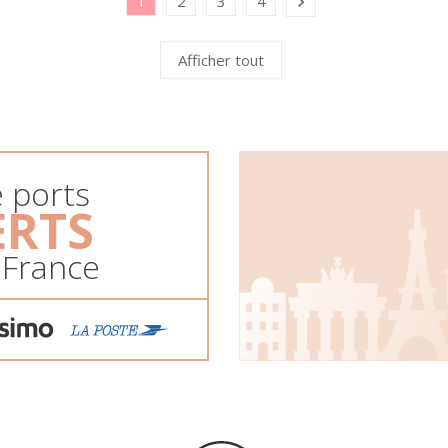
1
2
3
4

Afficher tout
e ports
ERTS
 France