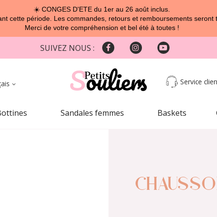
☀️ CONGES D'ETE du 1er au 26 août inclus.
t cette période. Les commandes, retours et remboursements seront tra
Merci de votre compréhension et bel été à toutes !
SUIVEZ NOUS :
Service clien
çais
Bottines
Sandales femmes
Baskets
CHAUSSON