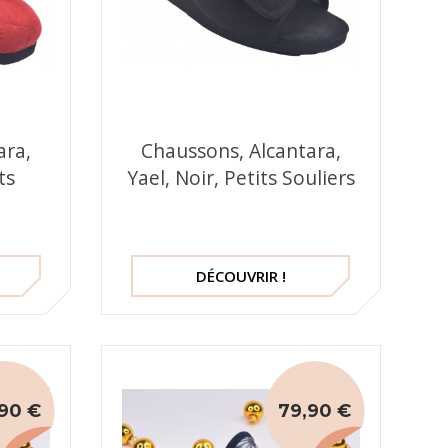
ara,
Chaussons, Alcantara,
ts
Yael, Noir, Petits Souliers
DÉCOUVRIR !
90 €
79,90 €