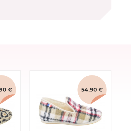
90 €
54,90 €