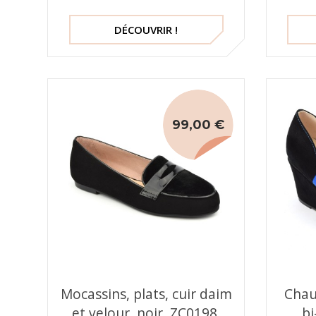
DÉCOUVRIR !
99,00 €
Mocassins, plats, cuir daim
Chau
et velour, noir, ZC0198,
bi