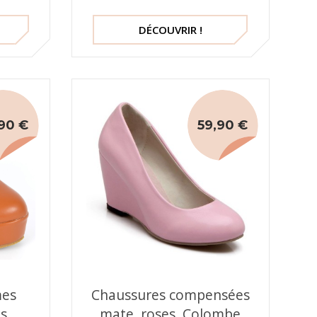
DÉCOUVRIR !
90 €
59,90 €
mes
Chaussures compensées
es
mate, roses, Colombe