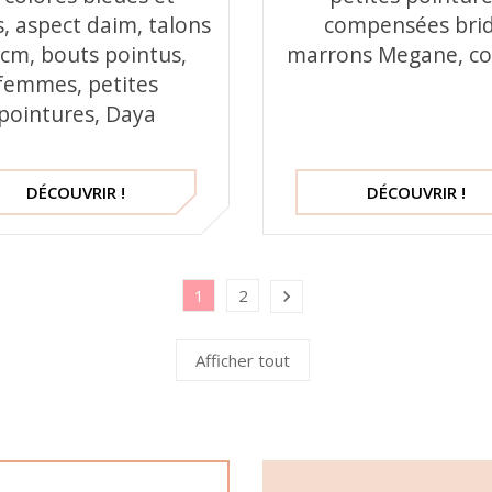
s, aspect daim, talons
compensées bri
 cm, bouts pointus,
marrons Megane, co
femmes, petites
pointures, Daya
DÉCOUVRIR !
DÉCOUVRIR !
1
2

Afficher tout