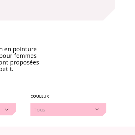
n en pointure
ns pour femmes
sont proposées
etit.
COULEUR
Blanc (1)