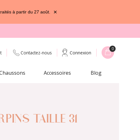
×
ités à partir du 27 août.
0
t
Contactez-nous
Connexion
Chaussons
Accessoires
Blog
PINS TAILLE 31