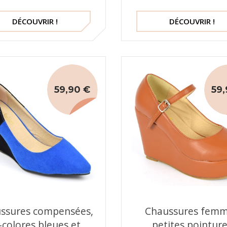
DÉCOUVRIR !
DÉCOUVRIR !
59,90 €
59,
ssures compensées,
Chaussures fem
-colores bleues et
petites pointur