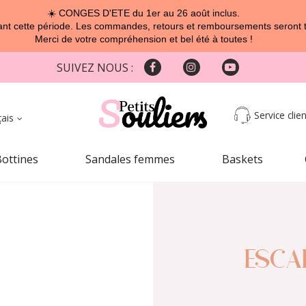
☀️ CONGES D'ETE du 1er au 26 août inclus.
t cette période. Les commandes, retours et remboursements seront tra
Merci de votre compréhension et bel été à toutes !
SUIVEZ NOUS :
Service clien
çais
Bottines
Sandales femmes
Baskets
ESCAR