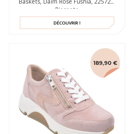
Baskets, Daim Rose Fushia, 225726,
Piesanto
DÉCOUVRIR !
189,90 €