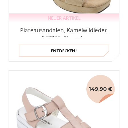
NEUER ARTIKEL
Plateausandalen, Kamelwildleder,
240275, Piesanto
ENTDECKEN !
149,90 €