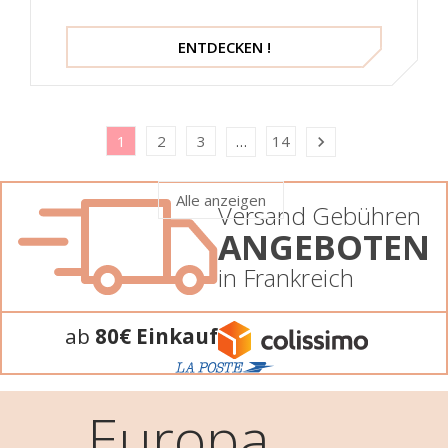
Leder, 240276, Piesanto
ENTDECKEN !
1
2
3
14
…

Alle anzeigen
Versand Gebühren
ANGEBOTEN
in Frankreich
ab
80€ Einkauf
Europa