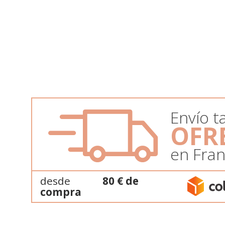
Envío ta
OFR
en Fran
desde
80 € de
compra