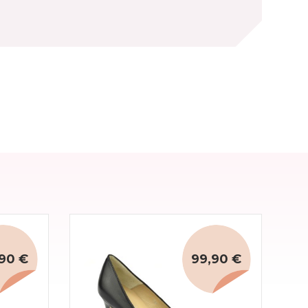
90 €
99,90 €