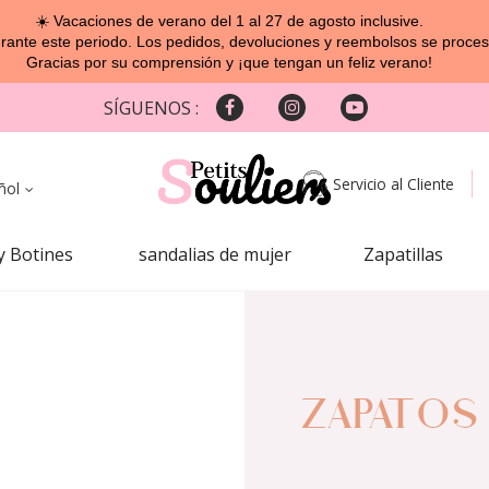
☀️ Vacaciones de verano del 1 al 27 de agosto inclusive.
ante este periodo. Los pedidos, devoluciones y reembolsos se procesa
Gracias por su comprensión y ¡que tengan un feliz verano!
SÍGUENOS :
Servicio al Cliente
ñol
y Botines
sandalias de mujer
Zapatillas
ZAPATOS 