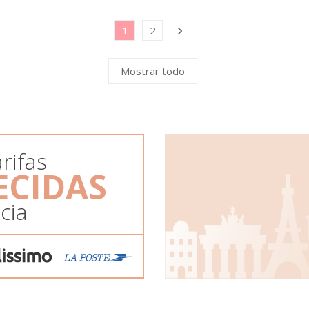
1
2

Mostrar todo
rifas
ECIDAS
cia