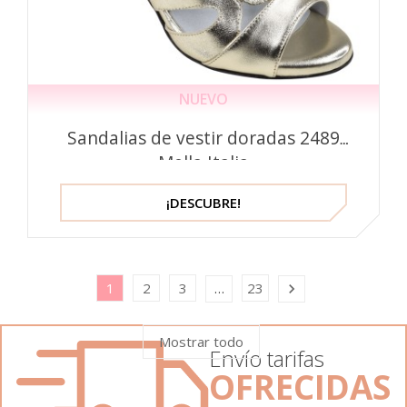
NUEVO
Sandalias de vestir doradas 2489
Mella Italia
¡DESCUBRE!
1
2
3
23
…

Mostrar todo
Envío tarifas
OFRECIDAS