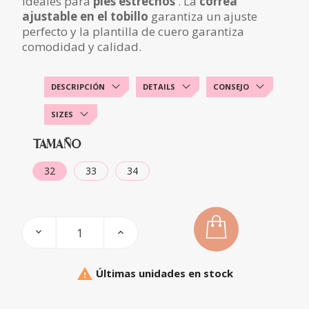
ideales para
pies estrechos
. La
correa
ajustable en el tobillo
garantiza un ajuste
perfecto y la plantilla de cuero garantiza
comodidad y calidad.
DESCRIPCIÓN
DETAILS
CONSEJO
SIZES
TAMAÑO
32
33
34

Últimas unidades en stock