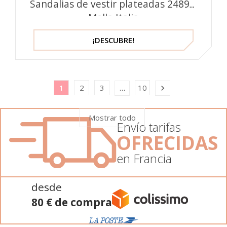
Sandalias de vestir plateadas 2489 –
Mella Italia
¡DESCUBRE!
1
2
3
10
…

Mostrar todo
Envío tarifas
OFRECIDAS
en Francia
desde
80 € de compra