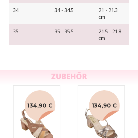
34
34 - 34.5
21 - 21.3
cm
35
35 - 35.5
21.5 - 21.8
cm
ZUBEHÖR
134,90 €
134,90 €