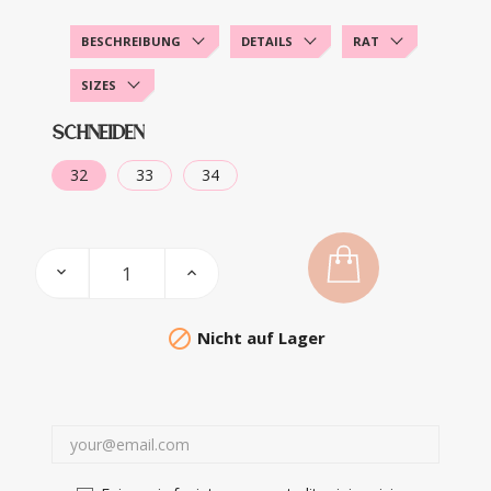
BESCHREIBUNG
DETAILS
RAT
SIZES
SCHNEIDEN
32
33
34

Nicht auf Lager