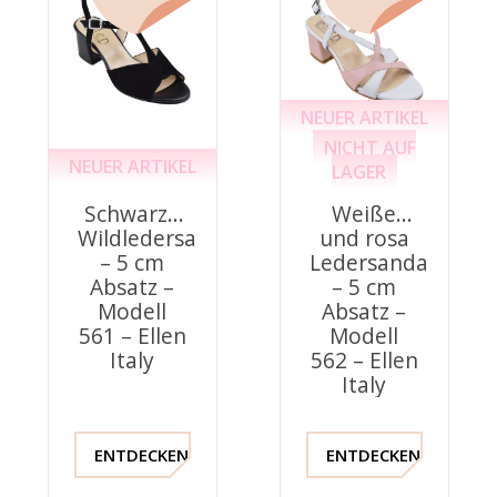
NEUER ARTIKEL
NICHT AUF
NEUER ARTIKEL
LAGER
Schwarze
Weiße
Wildledersandalen
und rosa
– 5 cm
Ledersandalen
Absatz –
– 5 cm
Modell
Absatz –
561 – Ellen
Modell
Italy
562 – Ellen
Italy
ENTDECKEN !
ENTDECKEN !