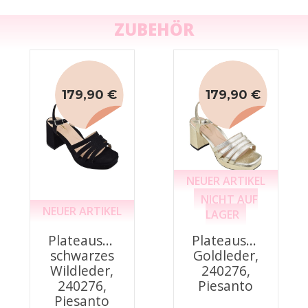
ZUBEHÖR
179,90 €
179,90 €
NEUER ARTIKEL
NICHT AUF
NEUER ARTIKEL
LAGER
Plateausandalen,
Plateausandalen,
schwarzes
Goldleder,
Wildleder,
240276,
240276,
Piesanto
Piesanto