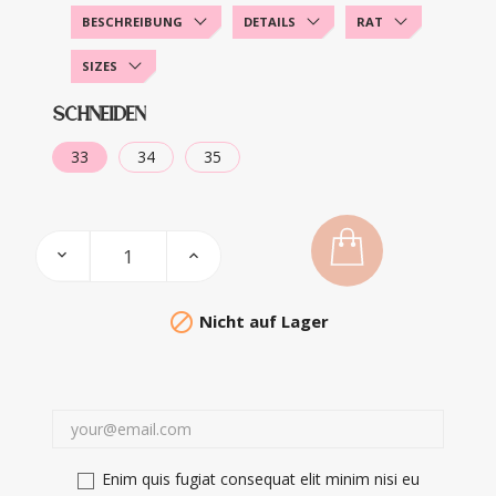
BESCHREIBUNG
DETAILS
RAT
SIZES
SCHNEIDEN
33
34
35

Nicht auf Lager
Enim quis fugiat consequat elit minim nisi eu