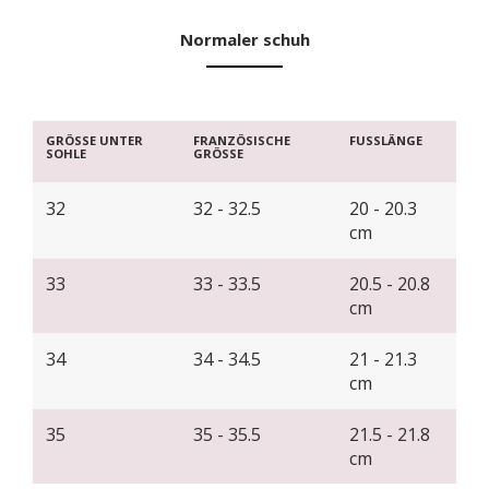
Normaler schuh
GRÖSSE UNTER
FRANZÖSISCHE
FUSSLÄNGE
SOHLE
GRÖSSE
32
32 - 32.5
20 - 20.3
cm
33
33 - 33.5
20.5 - 20.8
cm
34
34 - 34.5
21 - 21.3
cm
35
35 - 35.5
21.5 - 21.8
cm