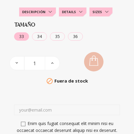
DESCRIPCIÓN
DETAILS
SIZES
TAMAÑO
33
34
35
36

Fuera de stock
Enim quis fugiat consequat elit minim nisi eu
occaecat occaecat deserunt aliquip nisi ex deserunt.