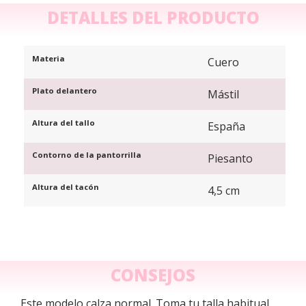
DETALLES DEL PRODUCTO
Materia
Cuero
Plato delantero
Mástil
Altura del tallo
España
Contorno de la pantorrilla
Piesanto
Altura del tacón
4,5 cm
CONSEJOS
Este modelo calza normal. Toma tu talla habitual.