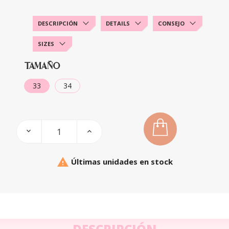
DESCRIPCIÓN
DETAILS
CONSEJO
SIZES
TAMAÑO
33
34

Últimas unidades en stock