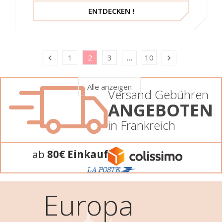
ENTDECKEN !
1
2
3
10

…

Alle anzeigen
Versand Gebühren
ANGEBOTEN
in Frankreich
ab
80€ Einkauf
Europa