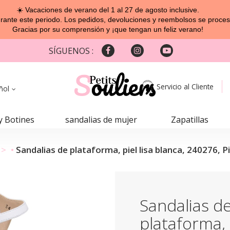
☀️ Vacaciones de verano del 1 al 27 de agosto inclusive.
ante este periodo. Los pedidos, devoluciones y reembolsos se procesa
Gracias por su comprensión y ¡que tengan un feliz verano!
SÍGUENOS :
Servicio al Cliente
ñol
y Botines
sandalias de mujer
Zapatillas
Sandalias de plataforma, piel lisa blanca, 240276, 
Sandalias d
plataforma, p