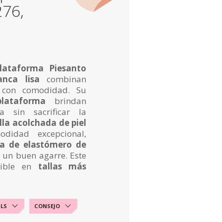
276,
lataforma Piesanto
anca lisa
combinan
a con comodidad. Su
lataforma
brindan
a sin sacrificar la
lla acolchada de piel
didad excepcional,
la de elastómero de
un buen agarre. Este
nible en
tallas más
ILS
CONSEJO