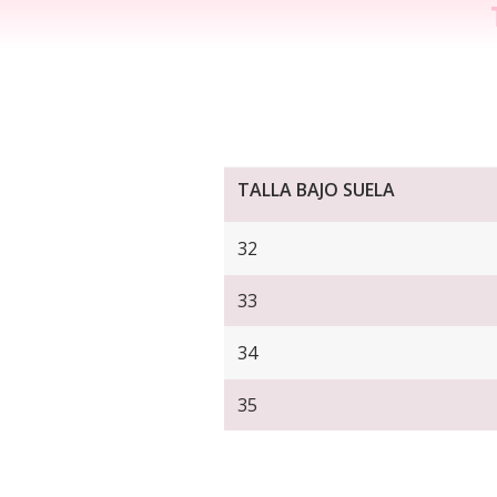
TALLA BAJO SUELA
32
33
34
35