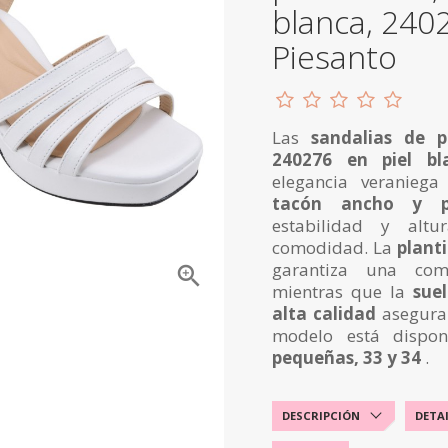
blanca, 240
Piesanto
Las
sandalias de p
240276 en piel bl
elegancia veranieg
tacón ancho y p
estabilidad y altur
comodidad. La
planti
garantiza una como

mientras que la
sue
alta calidad
asegura 
modelo está dispo
pequeñas, 33 y 34
.
DESCRIPCIÓN
DETA