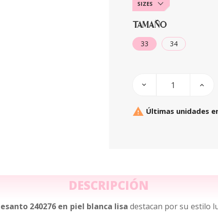
SIZES
TAMAÑO
33
34

Últimas unidades e
DESCRIPCIÓN
esanto 240276 en piel blanca lisa
destacan por su estilo l