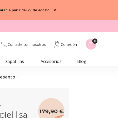
×
rán a partir del 27 de agosto.
0
Contacte con nosotros
Conexión
zapatillas
Accesorios
Blog
Piesanto
e
179,90 €
iel lisa