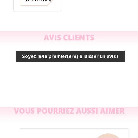
2489 –
Mella
Italie
AVIS CLIENTS
Soyez le/la premier(ère) à laisser un avis !
VOUS POURRIEZ AUSSI AIMER