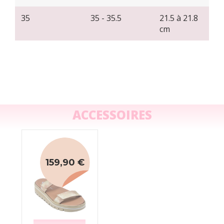
35
35 - 35.5
21.5 à 21.8
cm
ACCESSOIRES
159,90 €