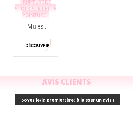
RUPTURE DE
STOCK SUR CETTE
POINTURE
Mules
Confort,
Cuir
Fantaisie
DÉCOUVRIR !
Or,
240081,
Piesanto
AVIS CLIENTS
Soyez le/la premier(ère) à laisser un avis !