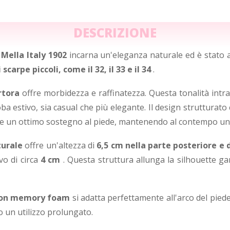
DESCRIZIONE
Mella Italy 1902
incarna un'eleganza naturale ed è stato
arpe piccoli, come il 32, il 33 e il 34
.
rtora
offre morbidezza e raffinatezza. Questa tonalità intra
a estivo, sia casual che più elegante. Il design strutturato
e un ottimo sostegno al piede, mantenendo al contempo una
turale
offre un'altezza di
6,5 cm nella parte posteriore e 
vo di circa
4 cm
. Questa struttura allunga la silhouette g
 con memory foam
si adatta perfettamente all'arco del piede 
 un utilizzo prolungato.