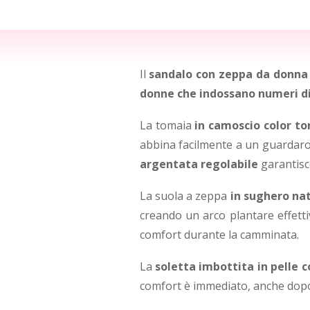
Il
sandalo con zeppa da donna 
donne che indossano numeri di sc
La tomaia
in camoscio color to
abbina facilmente a un guardarob
argentata regolabile
garantisc
La suola a zeppa
in sughero na
creando un arco plantare effetti
comfort durante la camminata.
La
soletta imbottita in pelle
comfort è immediato, anche dopo