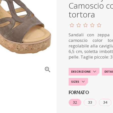
Camoscio co
tortora
Sandali con zeppa 
camoscio color tor
regolabile alla cavigl
6,5 cm, soletta imbot
pelle. Taglie piccole: 3

DESCRIZIONE
DETAI
SIZES
FORMATO
32
33
34