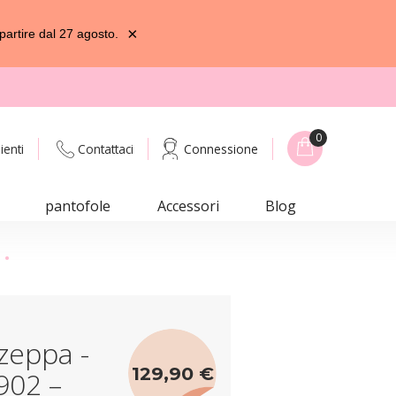
×
partire dal 27 agosto.
0
ienti
Contattaci
Connessione
pantofole
Accessori
Blog
a
zeppa -
129,90 €
1902 –