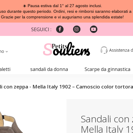
☀️ Pausa estiva dal 1° al 27 agosto inclusi.
o durante questo periodo. Ordini, resi e rimborsi saranno elaborati a 
Grazie per la comprensione e vi auguriamo una splendida estate!
SEGUICI :
Assistenza cl
ano
aletti
sandali da donna
Scarpe da ginnastica
i con zeppa - Mella Italy 1902 – Camoscio color tortor
Sandali con 
Mella Italy 