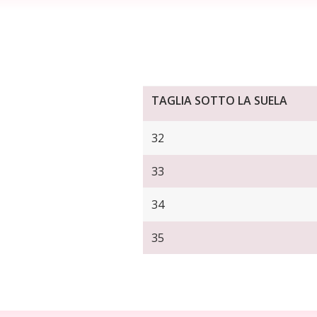
TAGLIA SOTTO LA SUELA
32
33
34
35