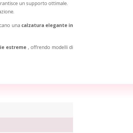
arantisce un supporto ottimale.
azione.
ercano una
calzatura elegante in
lie estreme
, offrendo modelli di