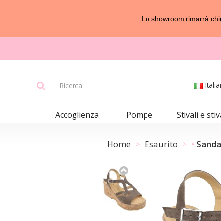
Lo showroom rimarrà chius
Itali
Accoglienza
Pompe
Stivali e stiv
Home
Esaurito
Sandal