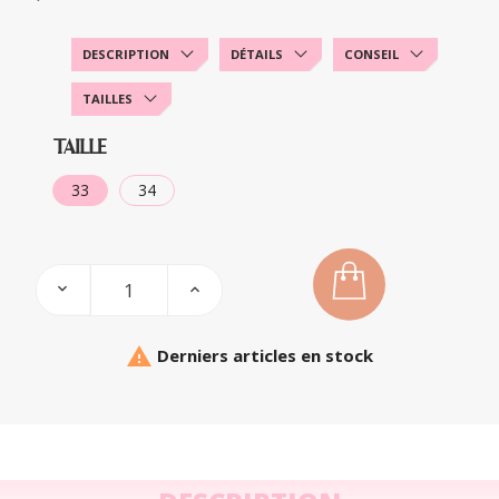
DESCRIPTION
DÉTAILS
CONSEIL
TAILLES
TAILLE
33
34

Derniers articles en stock