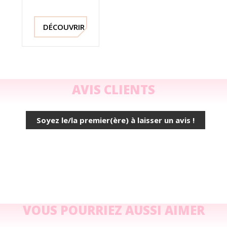
Confort,
Daim
Bleu,
DÉCOUVRIR !
260769,
Piesanto
AVIS CLIENTS
Soyez le/la premier(ère) à laisser un avis !
VOUS POURRIEZ AUSSI AIMER