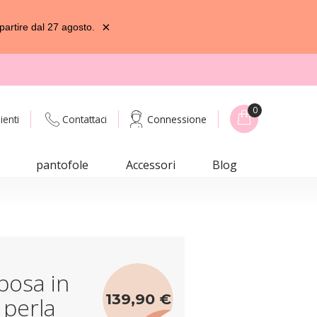
×
partire dal 27 agosto.
0
ienti
Contattaci
Connessione
pantofole
Accessori
Blog
posa in
139,90 €
 perla