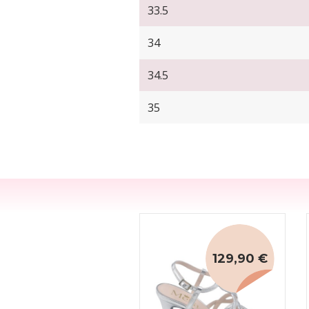
33.5
34
34.5
35
129,90 €