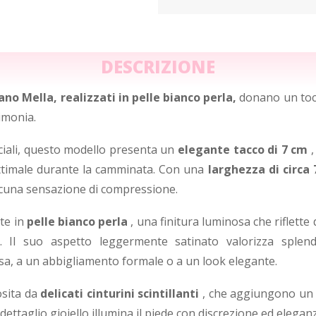
DESCRIZIONE
ano Mella, realizzati in pelle bianco perla,
donano un tocc
imonia.
ciali, questo modello presenta un
elegante tacco di 7 cm
,
ottimale durante la camminata. Con una
larghezza di circa
cuna sensazione di compressione.
te in
pelle bianco perla
, una finitura luminosa che riflette
n. Il suo aspetto leggermente satinato valorizza splen
a, a un abbigliamento formale o a un look elegante.
osita da
delicati cinturini scintillanti
, che aggiungono un t
dettaglio gioiello illumina il piede con discrezione ed elegan