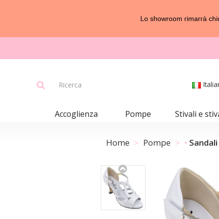
Lo showroom rimarrà chius
Itali
Accoglienza
Pompe
Stivali e stiv
Home
Pompe
Sandali