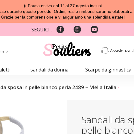
☀️ Pausa estiva dal 1° al 27 agosto inclusi.
o durante questo periodo. Ordini, resi e rimborsi saranno elaborati a 
Grazie per la comprensione e vi auguriamo una splendida estate!
SEGUICI :
Assistenza cl
ano
aletti
sandali da donna
Scarpe da ginnastica
 da sposa in pelle bianco perla 2489 – Mella Italia
Sandali da s
pelle bianco