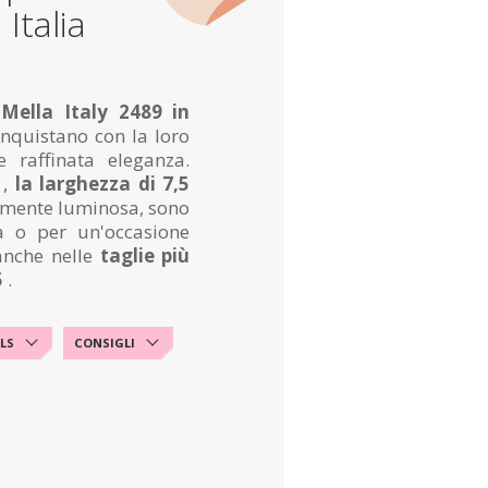
Italia
Mella Italy 2489 in
nquistano con la loro
e raffinata eleganza.
,
la larghezza di 7,5
ermente luminosa, sono
a o per un'occasione
 anche nelle
taglie più
5
.
LS
CONSIGLI