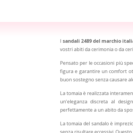
I
sandali 2489 del marchio itali
vostri abiti da cerimonia o da cer
Pensato per le occasioni più spe
figura e garantire un comfort 
buon sostegno senza causare al
La tomaia è realizzata interamen
un'eleganza discreta al desig
perfettamente a un abito da spos
La tomaia del sandalo è imprezi
senza risultare eccessivi. Questo 