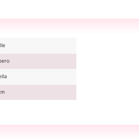
lle
bero
lla
cm