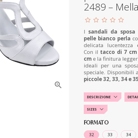
2489 – Mella 
I
sandali da sposa 
pelle bianco perla
co
delicata lucentezza 
Con il
tacco di 7 cm
cm
e la finitura legg
ideali per una spos
speciale. Disponibili
piccole 32, 33, 34 e 3

DESCRIZIONE
DETAI
SIZES
FORMATO
32
33
34