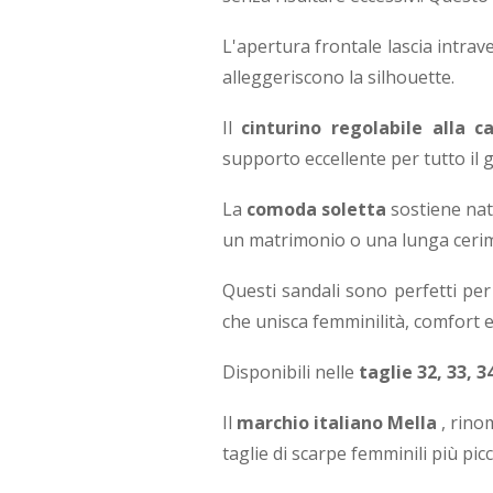
L'apertura frontale lascia intrave
alleggeriscono la silhouette.
Il
cinturino regolabile alla c
supporto eccellente per tutto il g
La
comoda soletta
sostiene nat
un matrimonio o una lunga ceri
Questi sandali sono perfetti pe
che unisca femminilità, comfort e
Disponibili nelle
taglie 32, 33, 3
Il
marchio italiano Mella
, rino
taglie di scarpe femminili più picc