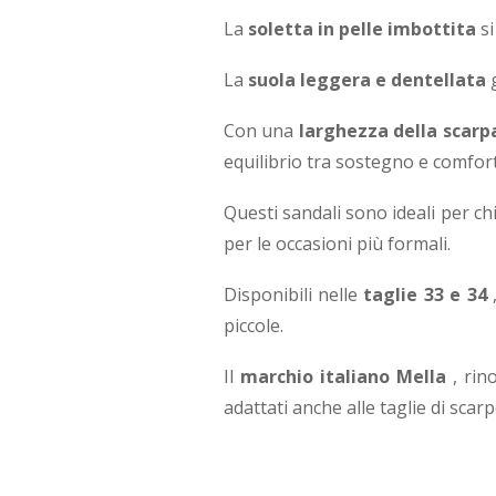
La
soletta in pelle imbottita
si
La
suola leggera e dentellata
g
Con una
larghezza della scarpa
equilibrio tra sostegno e comfort
Questi sandali sono ideali per ch
per le occasioni più formali.
Disponibili nelle
taglie 33 e 34
,
piccole.
Il
marchio italiano Mella
, rin
adattati anche alle taglie di scarp