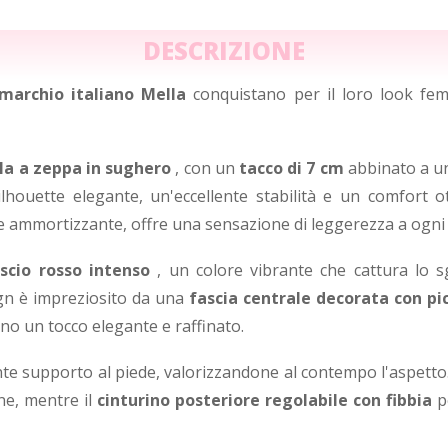
DESCRIZIONE
marchio italiano Mella
conquistano per il loro look femm
la a zeppa in sughero
, con un
tacco di 7 cm
abbinato a 
houette elegante, un'eccellente stabilità e un comfort o
 ammortizzante, offre una sensazione di leggerezza a ogni
scio rosso intenso
, un colore vibrante che cattura lo
sign è impreziosito da una
fascia centrale decorata con pic
no un tocco elegante e raffinato.
nte supporto al piede, valorizzandone al contempo l'aspetto.
ne, mentre il
cinturino posteriore regolabile con fibbia
p