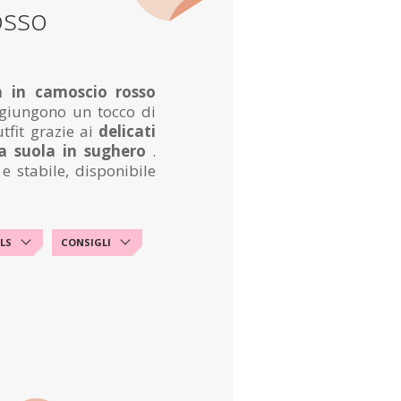
osso
a in camoscio rosso
iungono un tocco di
utfit grazie ai
delicati
a suola in sughero
.
 stabile, disponibile
LS
CONSIGLI