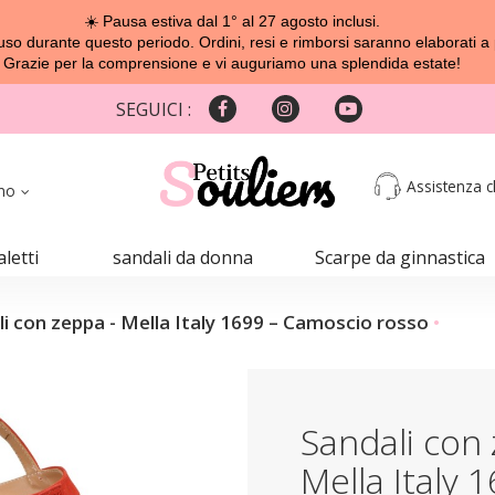
☀️ Pausa estiva dal 1° al 27 agosto inclusi.
o durante questo periodo. Ordini, resi e rimborsi saranno elaborati a 
Grazie per la comprensione e vi auguriamo una splendida estate!
SEGUICI :
Assistenza cl
ano
aletti
sandali da donna
Scarpe da ginnastica
i con zeppa - Mella Italy 1699 – Camoscio rosso
Sandali con 
Mella Italy 