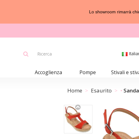
Lo showroom rimarrà chius
Itali
Accoglienza
Pompe
Stivali e stiv
Home
Esaurito
Sandal