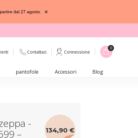
×
partire dal 27 agosto.
0
ienti
Contattaci
Connessione
pantofole
Accessori
Blog
zeppa -
134,90 €
1699 –