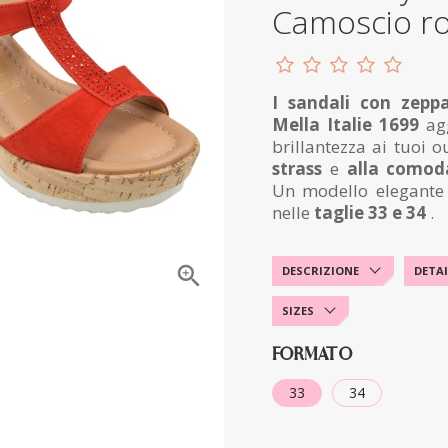
Camoscio r
I sandali con zepp
Mella Italie 1699
agg
brillantezza ai tuoi o
strass
e
alla comod
Un modello elegante e
nelle
taglie 33 e 34
.

DESCRIZIONE
DETAI
SIZES
FORMATO
33
34