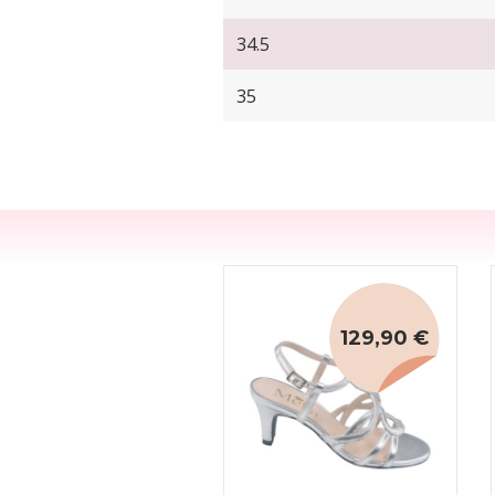
34.5
35
129,90 €