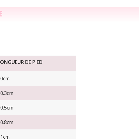
E
LONGUEUR DE PIED
20cm
20.3cm
20.5cm
20.8cm
21cm