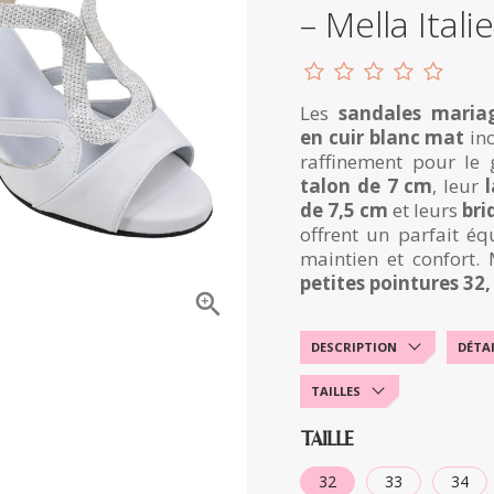
– Mella Italie
Les
sandales mariag
en cuir blanc mat
inc
raffinement pour le 
talon de 7 cm
, leur
de 7,5 cm
et leurs
bri
offrent un parfait équ
maintien et confort.
petites pointures 32, 

DESCRIPTION
DÉTA
TAILLES
TAILLE
32
33
34