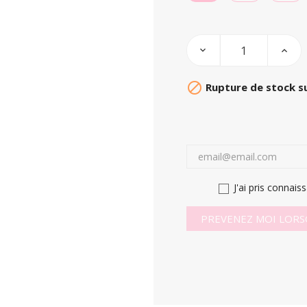

Rupture de stock su
J'ai pris connais
PREVENEZ MOI LORS