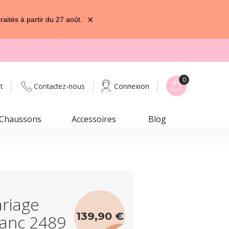
×
ités à partir du 27 août.
0
t
Contactez-nous
Connexion
Chaussons
Accessoires
Blog
riage
139,90 €
lanc 2489