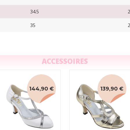
34.5
35
ACCESSOIRES
144,90 €
139,90 €