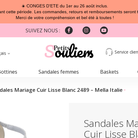
☀️ CONGES D'ETE du 1er au 26 août inclus.
t cette période. Les commandes, retours et remboursements seront tra
Merci de votre compréhension et bel été à toutes !
SUIVEZ NOUS :
Service clien
çais
Bottines
Sandales femmes
Baskets
dales Mariage Cuir Lisse Blanc 2489 – Mella Italie
Sandales Ma
Cuir Lisse B