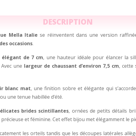
DESCRIPTION
ue Mella Italie
se réinventent dans une version raffiné
des occasions
.
n élégant de 7 cm
, une hauteur idéale pour élancer la s
. Avec une
largeur de chaussant d’environ 7,5 cm
, cette
ir blanc mat
, une finition sobre et élégante qui s’accor
u une tenue habillée d’été.
élicates brides scintillantes
, ornées de petits détails br
précieuse et féminine. Cet effet bijou met élégamment le pi
icatement les orteils tandis que les découpes latérales allè