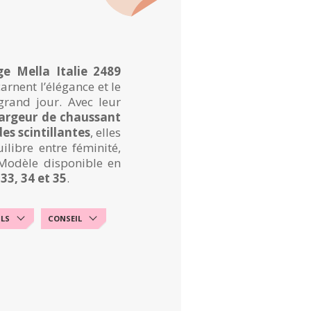
e Mella Italie 2489
arnent l’élégance et le
grand jour. Avec leur
largeur de chaussant
des scintillantes
, elles
ilibre entre féminité,
 Modèle disponible en
33, 34 et 35
.
ILS
CONSEIL