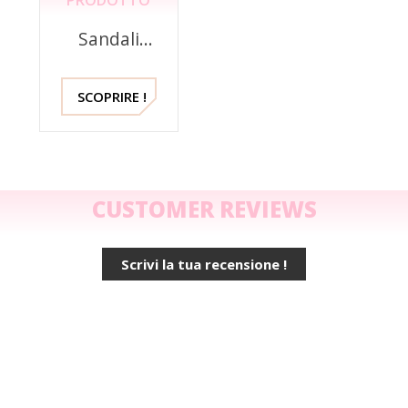
Sandali
eleganti
dorati
2489 Mella
SCOPRIRE !
Italia
CUSTOMER REVIEWS
Scrivi la tua recensione !