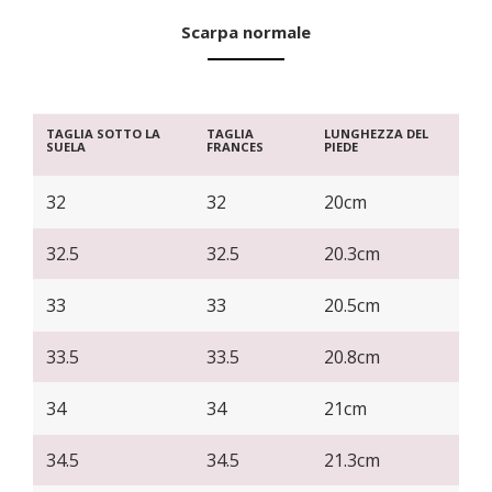
Scarpa normale
TAGLIA SOTTO LA
TAGLIA
LUNGHEZZA DEL
SUELA
FRANCES
PIEDE
32
32
20cm
32.5
32.5
20.3cm
33
33
20.5cm
33.5
33.5
20.8cm
34
34
21cm
34.5
34.5
21.3cm