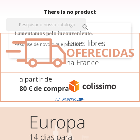
There is no product

Lamentamos pelo inconveniente.
Taxes libres
Pesquise de novo o que procura
OFERECIDAS
na France
a partir de
80 € de compra
Europa
14 dias para