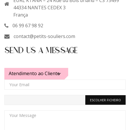
EURL KTANA – 24 Rue du Bois briand – CS 73499
44334 NANTES CEDEX 3
França
06 99 67 98 92
contact@petits-souliers.com
SEND US A MESSAGE
Atendimento ao Cliente
ESCOLHER FICHEIRO