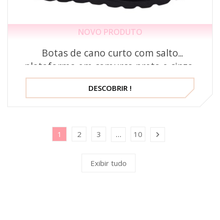
NOVO PRODUTO
Botas de cano curto com salto
plataforma em camurça preta e cinza,
modelo 2479, Mella Italy.
DESCOBRIR !
1
2
3
10
…

Exibir tudo