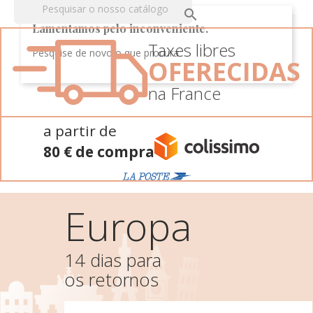

Lamentamos pelo inconveniente.
Taxes libres
Pesquise de novo o que procura
OFERECIDAS
na France
a partir de
80 € de compra
Europa
14 dias para
os retornos