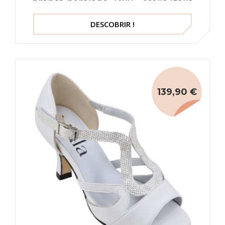
branco perolado 2489 – Mella Itália
DESCOBRIR !
139,90 €