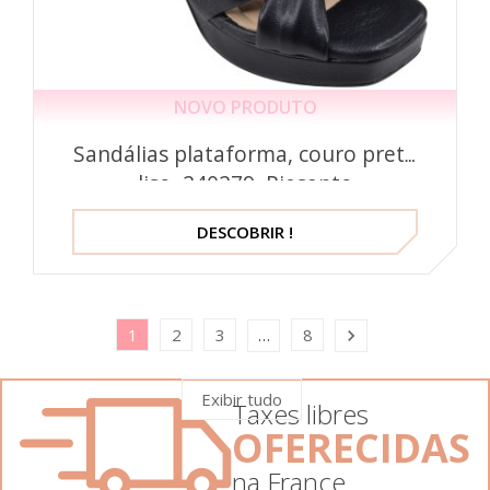
NOVO PRODUTO
Sandálias plataforma, couro preto
liso, 240279, Piesanto
DESCOBRIR !
1
2
3
8
…

Exibir tudo
Taxes libres
OFERECIDAS
na France