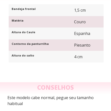
Bandeja frontal
1,5 cm
Matéria
Couro
Altura do Caule
Espanha
Contorno da panturrilha
Piesanto
Altura do salto
4 cm
CONSELHOS
Este modelo cabe normal, pegue seu tamanho
habitual