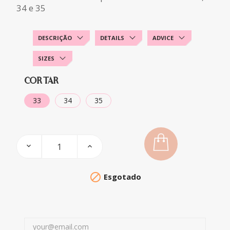
34 e 35
DESCRIÇÃO
DETAILS
ADVICE
SIZES
CORTAR
33
34
35

Esgotado