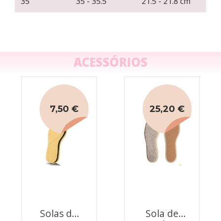
35
35 - 35.5
21.5 - 21.8 cm
ACESSÓRIOS
7,50 €
25,20 €
Solas de
Sola de