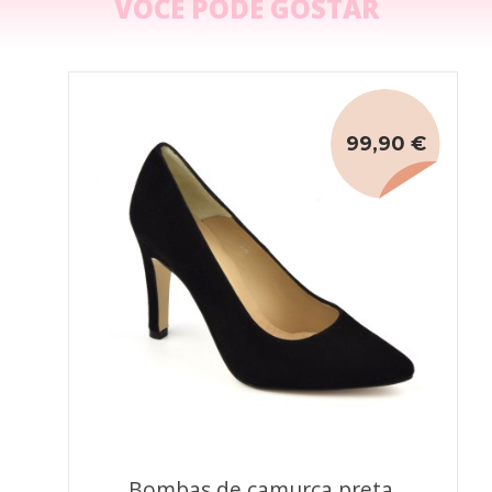
VOCÊ PODE GOSTAR
99,90 €
Bombas de camurça preta,